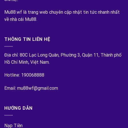
Mu88.wf là trang web chuyên cập nhật tin tức nhanh nhất
về nhà cái Mu88.
THÔNG TIN LIÊN HỆ
Địa chỉ: 80C Lạc Long Quân, Phường 3, Quận 11, Thành phố
Hồ Chí Minh, Việt Nam.
Hotline: 190068888
Email:
mu88wf@gmail.com
HƯỚNG DẪN
Nạp Tiền