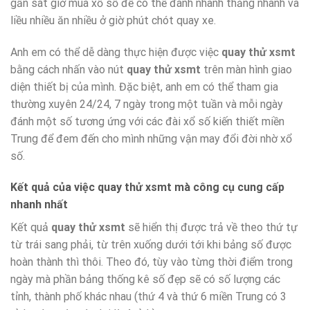
gần sát giờ mua xổ sổ để có thể đánh nhanh thắng nhanh và
liều nhiều ăn nhiều ở giờ phút chót quay xe.
Anh em có thể dễ dàng thực hiện được việc
quay thử xsmt
bằng cách nhấn vào nút
quay thử xsmt
trên màn hình giao
diện thiết bị của mình. Đặc biệt, anh em có thể tham gia
thường xuyên 24/24, 7 ngày trong một tuần và mỗi ngày
đánh một số tương ứng với các đài xổ số kiến thiết miền
Trung để đem đến cho mình những vận may đổi đời nhờ xổ
số.
Kết quả của việc quay thử xsmt mà công cụ cung cấp
nhanh nhất
Kết quả
quay thử xsmt
sẽ hiển thị được trả về theo thứ tự
từ trái sang phải, từ trên xuống dưới tới khi bảng số được
hoàn thành thì thôi. Theo đó, tùy vào từng thời điểm trong
ngày mà phần bảng thống kê số đẹp sẽ có số lượng các
tỉnh, thành phố khác nhau (thứ 4 và thứ 6 miền Trung có 3