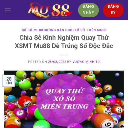
Skip
ĐĂNG
ĐĂNG
to
NHẬP
KÝ
content
XỔ SỐ MU88 HƯỚNG DẪN CHƠI XỔ SỐ TRÊN MU88
Chia Sẻ Kinh Nghiệm Quay Thử
XSMT Mu88 Dễ Trúng Số Độc Đắc
POSTED ON
28/03/2022
BY
VƯƠNG MINH TÚ
28
Th3