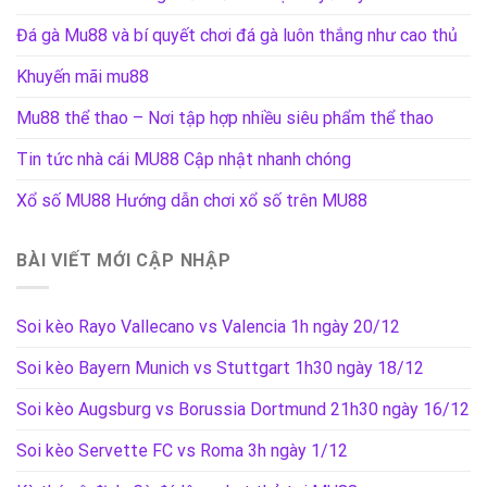
Đá gà Mu88 và bí quyết chơi đá gà luôn thắng như cao thủ
Khuyến mãi mu88
Mu88 thể thao – Nơi tập hợp nhiều siêu phẩm thể thao
Tin tức nhà cái MU88 Cập nhật nhanh chóng
Xổ số MU88 Hướng dẫn chơi xổ số trên MU88
BÀI VIẾT MỚI CẬP NHẬP
Soi kèo Rayo Vallecano vs Valencia 1h ngày 20/12
Soi kèo Bayern Munich vs Stuttgart 1h30 ngày 18/12
Soi kèo Augsburg vs Borussia Dortmund 21h30 ngày 16/12
Soi kèo Servette FC vs Roma 3h ngày 1/12