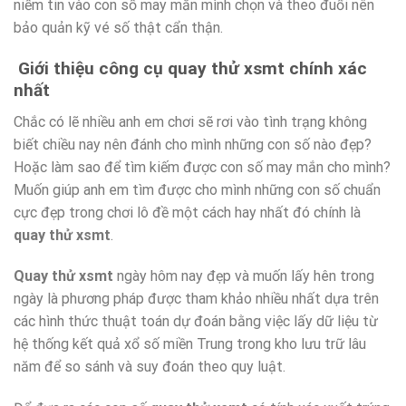
niềm tin vào con số may mắn mình chọn và theo đuổi nên
bảo quản kỹ vé số thật cẩn thận.
Giới thiệu công cụ quay thử xsmt chính xác
nhất
Chắc có lẽ nhiều anh em chơi sẽ rơi vào tình trạng không
biết chiều nay nên đánh cho mình những con số nào đẹp?
Hoặc làm sao để tìm kiếm được con số may mắn cho mình?
Muốn giúp anh em tìm được cho mình những con số chuẩn
cực đẹp trong chơi lô đề một cách hay nhất đó chính là
quay thử xsmt
.
Quay thử xsmt
ngày hôm nay đẹp và muốn lấy hên trong
ngày là phương pháp được tham khảo nhiều nhất dựa trên
các hình thức thuật toán dự đoán bằng việc lấy dữ liệu từ
hệ thống kết quả xổ số miền Trung trong kho lưu trữ lâu
năm để so sánh và suy đoán theo quy luật.