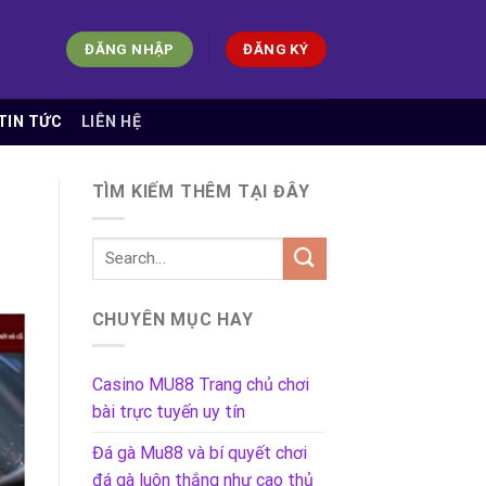
ĐĂNG NHẬP
ĐĂNG KÝ
TIN TỨC
LIÊN HỆ
TÌM KIẾM THÊM TẠI ĐÂY
CHUYÊN MỤC HAY
Casino MU88 Trang chủ chơi
bài trực tuyến uy tín
Đá gà Mu88 và bí quyết chơi
đá gà luôn thắng như cao thủ