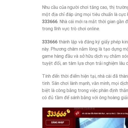
Nhu cầu của người chơi tăng cao, thị trường
một địa chỉ đáp ứng mọi tiêu chuẩn là cực 
333666
. Nhà cái mới ra mắt thời gian gần
trong lĩnh vực trò chơi online.
333666
thành lập và đăng ký giấy phép kin
này. Phương châm nằm lòng là tạo dựng một 
game hàng đầu và sở hữu dịch vụ chăm sóc 
tuyệt đối, an tâm lựa chọn trải nghiệm lâu d
Tính đến thời điểm hiện tại, nhà cái đã th
tinh. Sân chơi lành mạnh, văn minh, mọi dịc
biệt là công bằng trong việc phân định thắ
có đủ tầm để sánh bằng với ông hoàng giải