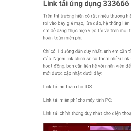
Link tải ứng dụng 333666 a
Trên thị trường hiện có rất nhiều thương h
rơi vào bẫy giả mạo, lừa đảo, hệ thống liê
em dễ dàng thực hiện việc tải về trên mọi 
hoàn toàn miễn phí.
Chỉ có 1 đường dẫn duy nhất, anh em cần tì
đảo. Ngoài link chính sẽ có thêm nhiều lin
hoạt động, bạn cần liên hệ với nhân viên đ
mới được cập nhật dưới đây:
Link tải an toàn cho IOS:
Link tải miễn phí cho máy tính PC:
Link tải chính thống duy nhất cho điện thoạ