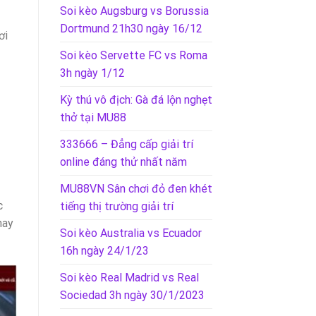
Soi kèo Augsburg vs Borussia
Dortmund 21h30 ngày 16/12
ơi
Soi kèo Servette FC vs Roma
3h ngày 1/12
Kỳ thú vô địch: Gà đá lộn nghẹt
thở tại MU88
333666 – Đẳng cấp giải trí
online đáng thử nhất năm
MU88VN Sân chơi đỏ đen khét
c
tiếng thị trường giải trí
nay
Soi kèo Australia vs Ecuador
16h ngày 24/1/23
Soi kèo Real Madrid vs Real
Sociedad 3h ngày 30/1/2023