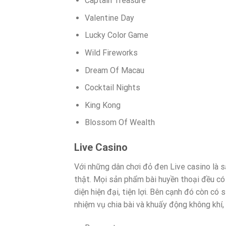
Captain Treasure
Valentine Day
Lucky Color Game
Wild Fireworks
Dream Of Macau
Cocktail Nights
King Kong
Blossom Of Wealth
Live Casino
Với những dân chơi đỏ đen Live casino là s
thật. Mọi sản phẩm bài huyền thoại đều có 
diện hiện đại, tiện lợi. Bên cạnh đó còn có
nhiệm vụ chia bài và khuấy động không khí