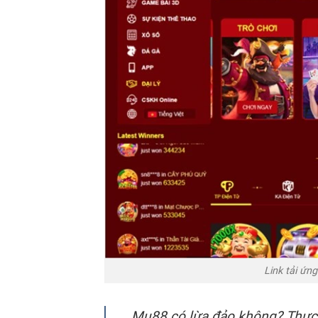
Link tải ứn
Mu88 có lừa đảo không? Thực 