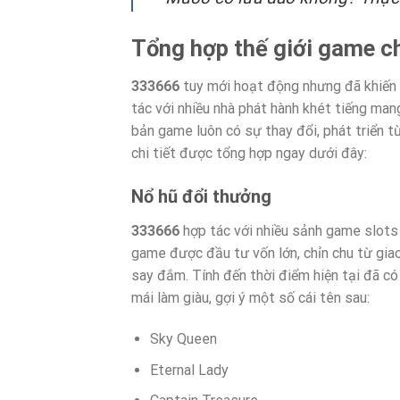
Tổng hợp thế giới game c
333666
tuy mới hoạt động nhưng đã khiến
tác với nhiều nhà phát hành khét tiếng ma
bản game luôn có sự thay đổi, phát triển 
chi tiết được tổng hợp ngay dưới đây:
Nổ hũ đổi thưởng
333666
hợp tác với nhiều sảnh game slots
game được đầu tư vốn lớn, chỉn chu từ giao
say đắm. Tính đến thời điểm hiện tại đã c
mái làm giàu, gợi ý một số cái tên sau:
Sky Queen
Eternal Lady