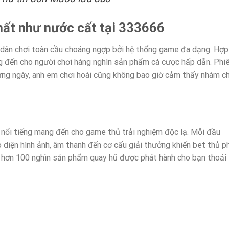
hất như nước cất tại 333666
 dân chơi toàn cầu choáng ngợp bởi hệ thống game đa dạng. Hợp
ng đến cho người chơi hàng nghìn sản phẩm cá cược hấp dẫn. Phi
từng ngày, anh em chơi hoài cũng không bao giờ cảm thấy nhàm ch
 nổi tiếng mang đến cho game thủ trải nghiệm độc lạ. Mỗi đầu
 diện hình ảnh, âm thanh đến cơ cấu giải thưởng khiến bet thủ p
ó hơn 100 nghìn sản phẩm quay hũ được phát hành cho bạn thoải