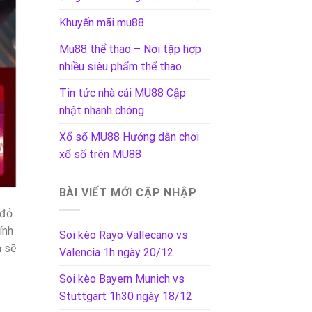
Khuyến mãi mu88
Mu88 thể thao – Nơi tập hợp
nhiều siêu phẩm thể thao
Tin tức nhà cái MU88 Cập
nhật nhanh chóng
Xổ số MU88 Hướng dẫn chơi
xổ số trên MU88
BÀI VIẾT MỚI CẬP NHẬP
 đỏ
ính
Soi kèo Rayo Vallecano vs
n sẽ
Valencia 1h ngày 20/12
Soi kèo Bayern Munich vs
Stuttgart 1h30 ngày 18/12